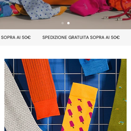
SCOPRI I PRODOTTI
RA AI 50€
SPEDIZIONE GRATUITA SOPRA AI 50€
SPED
Calze
uomo