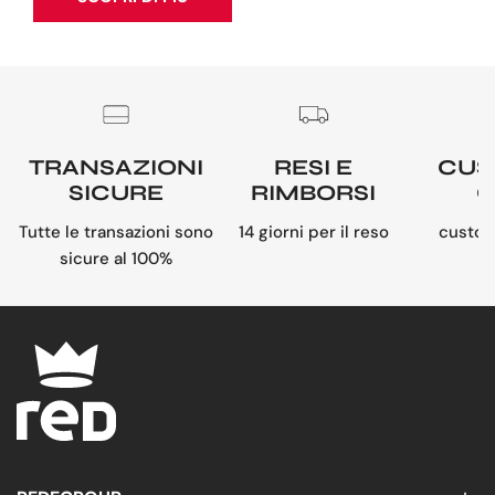
TRANSAZIONI
RESI E
CUS
SICURE
RIMBORSI
C
Tutte le transazioni sono
14 giorni per il reso
custom
sicure al 100%