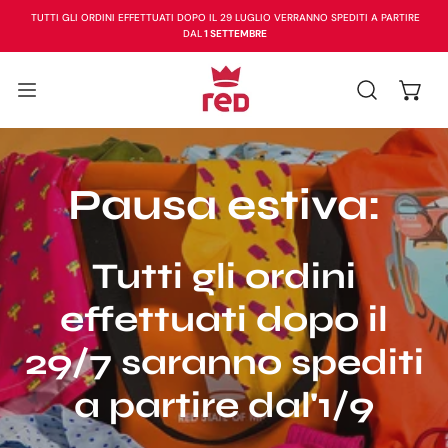
TUTTI GLI ORDINI EFFETTUATI DOPO IL 29 LUGLIO VERRANNO SPEDITI A PARTIRE
A AL CONTENUTO
DAL
1 SETTEMBRE
Pausa estiva:
Tutti gli ordini
effettuati dopo il
29/7 saranno spediti
a partire dal'1/9
sconto del 50%