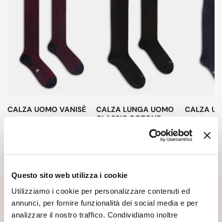
classic
cotone
CALZA UOMO VANISÈ
CALZA LUNGA UOMO
CALZA U
CLASSIC COTONE
Prezzo
€27,00
Prezzo
€24,00
Prezzo
€22,00
regolare
regolare
regolare
Questo sito web utilizza i cookie
Utilizziamo i cookie per personalizzare contenuti ed
annunci, per fornire funzionalità dei social media e per
analizzare il nostro traffico. Condividiamo inoltre