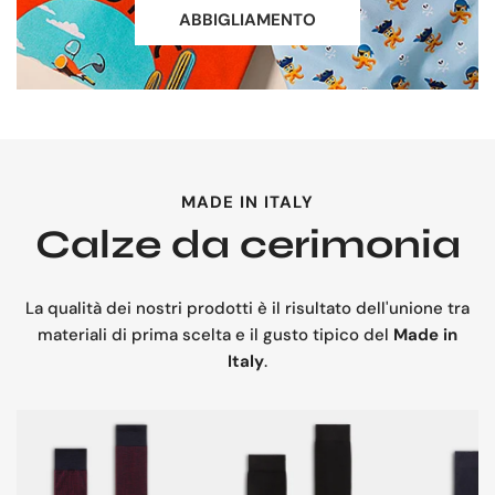
ABBIGLIAMENTO
MADE IN ITALY
Calze da cerimonia
La qualità dei nostri prodotti è il risultato dell'unione tra
materiali di prima scelta e il gusto tipico del
Made in
Italy
.
Calza
Calza
Calza
uomo
lunga
uomo
vanisè
uomo
chiffon